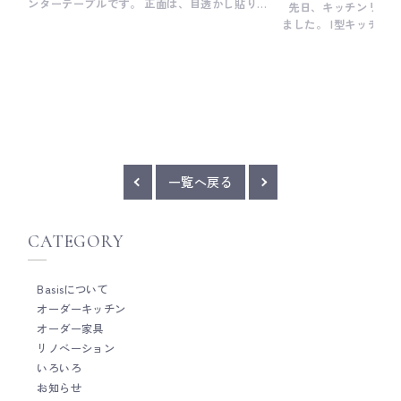
ンターテーブルです。 正面は、目透かし貼りと
先日、キッチンリフォ
いって、突板ベニヤを90mm〜150mmぐらいの
ました。 I型キッチン
幅に割いて、ベニヤとベニヤの間に2〜3mmほ
元々のレイアウトはそ
どの目地を設けて貼る仕様で仕上げています。
手などお客様と一緒に
目透かし貼りの凹凸感によって表情が豊かにな
つ丁寧に選びました。
り、少しミッドセンチュリーな雰囲気になりま
がらつくるオーダーキ
す。 天板は、メンテナンス性を考慮してメラミ
見があります。 今回
ン化粧板を採用。 いくつかの候補色から最終的
入りだった茄子のよう
にお客様が選ばれたダークネイビーは、ウォー
型のかわいい取手や大
ルナットとの相性も抜群で、個人的にもすごく
ターなど、いろいろな
好きな組み合わせです。 ちなみに、ツートーン
きました。 ___ Ba
一覧へ戻る
にする場合のポイントは、色だけでなく、素材
細やかな手仕事を大切
も切り替えることがおすすめ。 片方を木にした
メーカーです。 キッ
い場合は、もう片方は単色の塗装やステンレス
なく、家具のように細
CATEGORY
など、木以外の素材を使う。 これを木どうしを
だわって作ることがと
組み合わせたり、単色どうしを組み合わせたり
キッチンをご検討の際
すると、バランスをとるのが結構難しいんで
ください。 Basisのキッチンづくりについて
Basisについて
す。。 また、既製品のキッチンと組み合わせる
Basisの製作事例につい
オーダーキッチン
ときは、パネルの高さをキッチン天板の高さに
ムについて
できるだけ揃えるのもポイント。 手元を隠すた
オーダー家具
めにパネルを高くした方が便利ですが、可能な
リノベーション
限り高さを抑えた方がキッチンとの一体感が生
いろいろ
まれ、オーダーキッチンのような雰囲気になり
お知らせ
ます。 オーダーキッチンを検討するほどキッチ