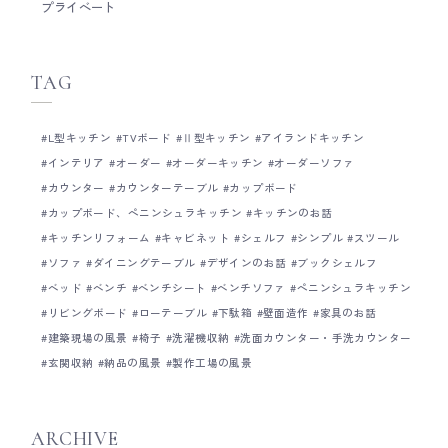
プライベート
ン自体にこだわりはないけど、オーダーキッチ
ンみたいな雰囲気にしたい時は、今回ご紹介し
たようなシステムキッチンとカウンターテーブ
ルの組み合わせは、とてもおすすめです。 廣田
TAG
__ Basisは、木工家具職人による細やかな手仕
事を大切にしたオーダーキッチンメーカーで
す。 キッチン全体の雰囲気だけではなく、家具
L型キッチン
TVボード
Ⅱ型キッチン
アイランドキッチン
のように細かい部分までとことんこだわって作
ることがとても得意です。 オーダーキッチンを
インテリア
オーダー
オーダーキッチン
オーダーソファ
ご検討の際は、ぜひお気軽にご相談ください。
カウンター
カウンターテーブル
カップボード
Basisのキッチンづくりについて Basisの製作
カップボード、ペニンシュラキッチン
キッチンのお話
事例について Basisのショールームについて
キッチンリフォーム
キャビネット
シェルフ
シンプル
スツール
ソファ
ダイニングテーブル
デザインのお話
ブックシェルフ
ベッド
ベンチ
ベンチシート
ベンチソファ
ペニンシュラキッチン
リビングボード
ローテーブル
下駄箱
壁面造作
家具のお話
建築現場の風景
椅子
洗濯機収納
洗面カウンター・手洗カウンター
玄関収納
納品の風景
製作工場の風景
ARCHIVE