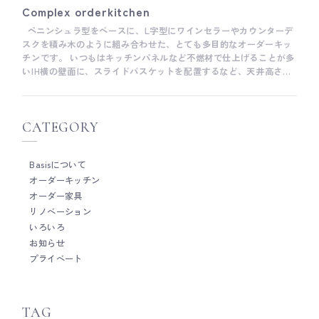
Complex orderkitchen
ペニンシュラ型をベースに、L字型にワインセラーやカウンターデ
スクを積み木のように組み合わせた、とても多目的なオーダーキッ
チンです。 いつもはキッチンパネルなど不燃材で仕上げることが多
いIH横の壁面に、スライドバスケットを配置するなど、天井高さ
2600mmを生かして収納が盛りだくさんになっています。 この高さ
に調味料入れがあると、腰を屈まずに調味料が取り出せるので、見
た目以上に使い勝手が良くてけっこうおすすめです。 また、キッチ
ンバックのカップボード扉は、通常の開き扉だと扉が大きい分開け
CATEGORY
た時にちょっと邪魔になるため、平行に開閉するモノフラット扉を
採用しています。 このモノフラット扉がとても優れモノで、扉を開
Basisについて
けたままにしても邪魔にならないだけでなく、開閉時の扉の動きが
とてもなめらかで最高の使い心地が得られるので、カップボードだ
オーダーキッチン
けでなく、洗面ミラーや玄関収納など頻繁に開閉する場所にとても
オーダー家具
オススメです。
リノベーション
いろいろ
お知らせ
プライベート
TAG