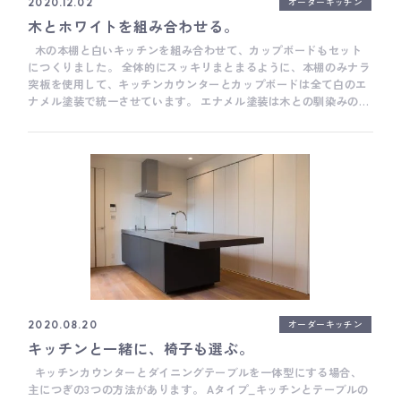
オーダーキッチン
2020.12.02
木とホワイトを組み合わせる。
木の本棚と白いキッチンを組み合わせて、カップボードもセット
につくりました。 全体的にスッキリまとまるように、本棚のみナラ
突板を使用して、キッチンカウンターとカップボードは全て白のエ
ナメル塗装で統一させています。 エナメル塗装は木との馴染みの良
さを考慮して、鏡面ではなくマット仕上げに。本棚は、天板と側板
に厚みを持たせることで重厚感を出すと共に、リビングやダイニン
グから見たときに、家具として存在感が出るようにしてみました。
キッチンカウンターは、ホワイトの人工大理石をベースに、天板と
ボウルのシームレス仕様。 全体の幅をキャビネットの側板の厚み分
だけ短くして、本棚を少しだけキッチンカウンターに重ね合わせる
ことで、ナラ突板と白のエナメル塗装、2つの異なる素材どうしが、
きれいに納まります。 この「きれいに納まる」というのが、オーダ
ー家具やオーダーキッチンだけでなく、建築も含めて心地よい空間
になるとても大切なポイントの一つで、住宅設計や家具デザインの
肝でもあります。
オーダーキッチン
2020.08.20
キッチンと一緒に、椅子も選ぶ。
キッチンカウンターとダイニングテーブルを一体型にする場合、
主につぎの3つの方法があります。 Aタイプ_キッチンとテーブルの