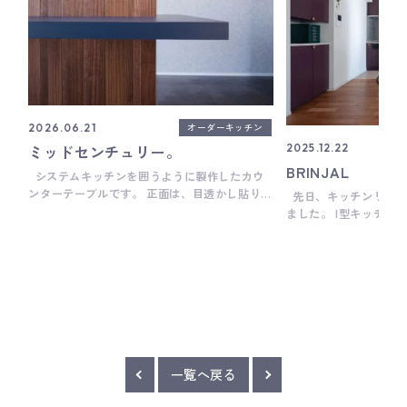
オーダーキッチン
2026.06.21
ミッドセンチュリー。
2025.12.22
BRINJAL
システムキッチンを囲うように製作したカウ
ンターテーブルです。 正面は、目透かし貼りと
先日、キッチンリフォ
いって、突板ベニヤを90mm〜150mmぐらいの
ました。 I型キッチン
幅に割いて、ベニヤとベニヤの間に2〜3mmほ
元々のレイアウトはそ
どの目地を設けて貼る仕様で仕上げています。
手などお客様と一緒に
目透かし貼りの凹凸感によって表情が豊かにな
つ丁寧に選びました。
り、少しミッドセンチュリーな雰囲気になりま
がらつくるオーダーキ
す。 天板は、メンテナンス性を考慮してメラミ
見があります。 今回
ン化粧板を採用。 いくつかの候補色から最終的
入りだった茄子のよう
にお客様が選ばれたダークネイビーは、ウォー
型のかわいい取手や大
ルナットとの相性も抜群で、個人的にもすごく
ターなど、いろいろな
好きな組み合わせです。 ちなみに、ツートーン
きました。 ___ Ba
一覧へ戻る
にする場合のポイントは、色だけでなく、素材
細やかな手仕事を大切
も切り替えることがおすすめ。 片方を木にした
メーカーです。 キッ