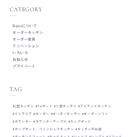
い場合は、もう片方は単色の塗装やステンレス
なく、家具のように細
CATEGORY
など、木以外の素材を使う。 これを木どうしを
だわって作ることがと
組み合わせたり、単色どうしを組み合わせたり
キッチンをご検討の際
すると、バランスをとるのが結構難しいんで
ください。 Basisのキッチンづくりについて
Basisについて
す。。 また、既製品のキッチンと組み合わせる
Basisの製作事例につい
オーダーキッチン
ときは、パネルの高さをキッチン天板の高さに
ムについて
できるだけ揃えるのもポイント。 手元を隠すた
オーダー家具
めにパネルを高くした方が便利ですが、可能な
リノベーション
限り高さを抑えた方がキッチンとの一体感が生
いろいろ
まれ、オーダーキッチンのような雰囲気になり
お知らせ
ます。 オーダーキッチンを検討するほどキッチ
プライベート
ン自体にこだわりはないけど、オーダーキッチ
ンみたいな雰囲気にしたい時は、今回ご紹介し
たようなシステムキッチンとカウンターテーブ
ルの組み合わせは、とてもおすすめです。 廣田
TAG
__ Basisは、木工家具職人による細やかな手仕
事を大切にしたオーダーキッチンメーカーで
す。 キッチン全体の雰囲気だけではなく、家具
L型キッチン
TVボード
Ⅱ型キッチン
アイランドキッチン
のように細かい部分までとことんこだわって作
ることがとても得意です。 オーダーキッチンを
インテリア
オーダー
オーダーキッチン
オーダーソファ
ご検討の際は、ぜひお気軽にご相談ください。
カウンター
カウンターテーブル
カップボード
Basisのキッチンづくりについて Basisの製作
カップボード、ペニンシュラキッチン
キッチンのお話
事例について Basisのショールームについて
キッチンリフォーム
キャビネット
シェルフ
シンプル
スツール