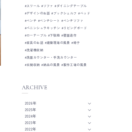
スツール
ソファ
ダイニングテーブル
デザインのお話
ブックシェルフ
ベッド
ベンチ
ベンチシート
ベンチソファ
ペニンシュラキッチン
リビングボード
ローテーブル
下駄箱
壁面造作
家具のお話
建築現場の風景
椅子
洗濯機収納
洗面カウンター・手洗カウンター
玄関収納
納品の風景
製作工場の風景
ARCHIVE
2026年
2025年
2024年
2023年
2022年