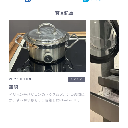
関連記事
いろいろ
2026.08.08
無線。
イヤホンやパソコンのマウスなど、いつの間に
か、すっかり暮らしに定着したBluetooth。 ブ
ルートゥース＝機械と機械を直接無線通信で繋
ぐというもの。 その仕組みがキッチン機器にも
浸透しています。 先日、リフォーム産業フェ
アにお邪魔してきまして そちらでドイツの高級
ビルトインキッチン機器メーカー、