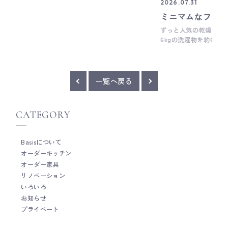
2026.07.31
Gaggenau(ガゲナウ)の方とお話ししている時
ミニマムなフル
にご紹介いただいたのがこちら。 ステンレス
のお鍋に取り付けられる温度センサーです。 IH
ずっと人気の乾燥機、
クッキングヒーター本体とお鍋に取り付けた温
6kgの洗濯物を約60
度センサー(お鍋の側面中央にある丸いもの)が
で、シャツなどもシワ
Bluetoothによって繋がっていて、一定の温度
ルもふんわりするので
に保ってお鍋の中のものをコトコト煮込めると
てくれる優れもの。 
いうもの。 その仕組みにも驚きですが、オー
ので、室内設置の場合
一覧へ戻る
ブンのミートセンサーしかり、 温度管理を徹底
湿気や熱気を屋外へ逃
して、美食を追求される方ってプロの方でも、
なるので 下の写真の
一般の方でもいらっしゃっる。 料理は毎日して
通してダクトを通す経
CATEGORY
いるものの、そこまで繊細な料理をしたことが
ト開口を設けられるかなど、 マンシ
ないので(できないとも言う・・・）、 そうい
ームなどでは設置条件
った本格的な料理をされる方への羨望と感嘆を
とも多い商品ではあります。 現在、
Basisについて
感じながら。 キッチン機器も時代とともに少し
で乾太くんを取り入れつつ、 ミニマ
オーダーキッチン
ずつ変化しているようです。 高橋 __ Basis
いかに無駄がなく、家
は、木工家具職人による細やかな手仕事を大切
オーダー家具
時干しができるか、と
にしたオーダーキッチンメーカーです。 キッチ
ーだからこそのカスタ
リノベーション
ン全体の雰囲気だけではなく、家具のように細
はなく、ちょうど良い
いろいろ
かい部分までとことんこだわって作ることがと
のか、とても楽しみな
お知らせ
ても得意です。 オーダーキッチンをご検討の際
高橋
プライベート
は、ぜひお気軽にご相談ください。 Basisのキ
ッチンづくりについて Basisの製作事例につい