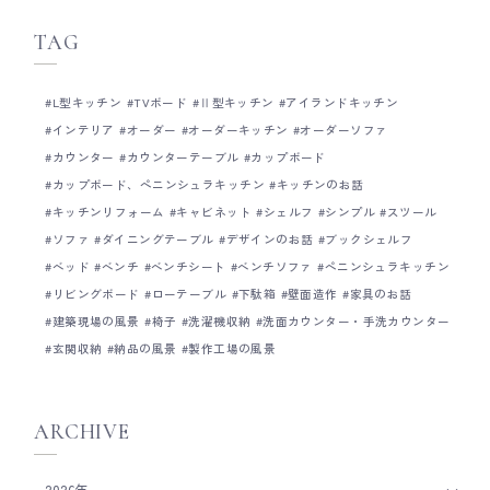
て Basisのショールームについて
TAG
L型キッチン
TVボード
Ⅱ型キッチン
アイランドキッチン
インテリア
オーダー
オーダーキッチン
オーダーソファ
カウンター
カウンターテーブル
カップボード
カップボード、ペニンシュラキッチン
キッチンのお話
キッチンリフォーム
キャビネット
シェルフ
シンプル
スツール
ソファ
ダイニングテーブル
デザインのお話
ブックシェルフ
ベッド
ベンチ
ベンチシート
ベンチソファ
ペニンシュラキッチン
リビングボード
ローテーブル
下駄箱
壁面造作
家具のお話
建築現場の風景
椅子
洗濯機収納
洗面カウンター・手洗カウンター
玄関収納
納品の風景
製作工場の風景
ARCHIVE
2026年