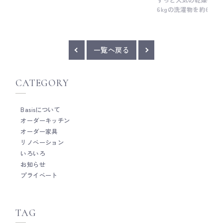
クッキングヒーター本体とお鍋に取り付けた温
6kgの洗濯物を約60
度センサー(お鍋の側面中央にある丸いもの)が
で、シャツなどもシワ
Bluetoothによって繋がっていて、一定の温度
ルもふんわりするので
に保ってお鍋の中のものをコトコト煮込めると
てくれる優れもの。 
いうもの。 その仕組みにも驚きですが、オー
ので、室内設置の場合
一覧へ戻る
ブンのミートセンサーしかり、 温度管理を徹底
湿気や熱気を屋外へ逃
して、美食を追求される方ってプロの方でも、
なるので 下の写真の
一般の方でもいらっしゃっる。 料理は毎日して
通してダクトを通す経
CATEGORY
いるものの、そこまで繊細な料理をしたことが
ト開口を設けられるかなど、 マンシ
ないので(できないとも言う・・・）、 そうい
ームなどでは設置条件
った本格的な料理をされる方への羨望と感嘆を
とも多い商品ではあります。 現在、
Basisについて
感じながら。 キッチン機器も時代とともに少し
で乾太くんを取り入れつつ、 ミニマ
オーダーキッチン
ずつ変化しているようです。 高橋 __ Basis
いかに無駄がなく、家
は、木工家具職人による細やかな手仕事を大切
オーダー家具
時干しができるか、と
にしたオーダーキッチンメーカーです。 キッチ
ーだからこそのカスタ
リノベーション
ン全体の雰囲気だけではなく、家具のように細
はなく、ちょうど良い
いろいろ
かい部分までとことんこだわって作ることがと
のか、とても楽しみな
お知らせ
ても得意です。 オーダーキッチンをご検討の際
高橋
プライベート
は、ぜひお気軽にご相談ください。 Basisのキ
ッチンづくりについて Basisの製作事例につい
て Basisのショールームについて
TAG