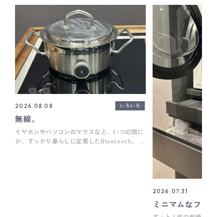
いろいろ
2026.08.08
無線。
イヤホンやパソコンのマウスなど、いつの間に
か、すっかり暮らしに定着したBluetooth。 ブ
ルートゥース＝機械と機械を直接無線通信で繋
ぐというもの。 その仕組みがキッチン機器にも
浸透しています。 先日、リフォーム産業フェ
アにお邪魔してきまして そちらでドイツの高級
ビルトインキッチン機器メーカー、
2026.07.31
Gaggenau(ガゲナウ)の方とお話ししている時
ミニマムなフル
にご紹介いただいたのがこちら。 ステンレス
のお鍋に取り付けられる温度センサーです。 IH
ずっと人気の乾燥機、