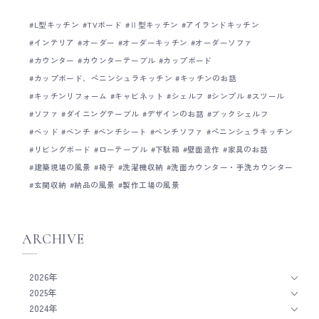
L型キッチン
TVボード
Ⅱ型キッチン
アイランドキッチン
インテリア
オーダー
オーダーキッチン
オーダーソファ
カウンター
カウンターテーブル
カップボード
カップボード、ペニンシュラキッチン
キッチンのお話
キッチンリフォーム
キャビネット
シェルフ
シンプル
スツール
ソファ
ダイニングテーブル
デザインのお話
ブックシェルフ
ベッド
ベンチ
ベンチシート
ベンチソファ
ペニンシュラキッチン
リビングボード
ローテーブル
下駄箱
壁面造作
家具のお話
建築現場の風景
椅子
洗濯機収納
洗面カウンター・手洗カウンター
玄関収納
納品の風景
製作工場の風景
ARCHIVE
2026年
2025年
2024年