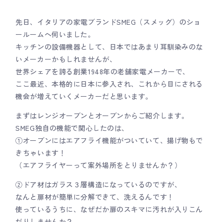
先日、イタリアの家電ブランドSMEG（スメッグ）のショ
ールームへ伺いました。
キッチンの設備機器として、日本ではあまり耳馴染みのな
いメーカーかもしれませんが、
世界シェアを誇る創業1948年の老舗家電メーカーで、
ここ最近、本格的に日本に参入され、これから目にされる
機会が増えていくメーカーだと思います。
まずはレンジオーブンとオーブンからご紹介します。
SMEG独自の機能で関心したのは、
①オーブンにはエアフライ機能がついていて、揚げ物もで
きちゃいます！
（エアフライヤーって案外場所をとりませんか？）
②ドア材はガラス３層構造になっているのですが、
なんと扉材が簡単に分解できて、洗えるんです！
使っているうちに、なぜだか扉のスキマに汚れが入りこん
だりしませんか？