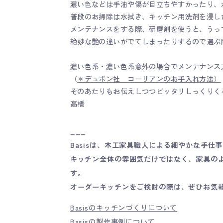
濃い色などは手油や傷が目立ちやすかったり、
普段のお掃除は水拭き、キッチン用洗剤を浸し
メンテナンスをする際、研磨剤を使うと、うっ
絶妙な艶の違いがでてしまったりするので選ぶ
濃い色系・濃い色系意外の場合でメンテナンス
（
＊デュポン社 コーリアンのお手入れ方法）
そのあたりもお伝えしつつピッタリしっくりく
高橋
___
Basisは、木工家具職人による細やかな手
キッチン全体の雰囲気だけではなく、家具の
す。
オーダーキッチンをご検討の際は、ぜひお気
Basisのキッチンづくりについて
Basisの製作事例について