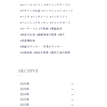
スツール
ソファ
ダイニングテーブル
デザインのお話
ブックシェルフ
ベッド
ベンチ
ベンチシート
ベンチソファ
ペニンシュラキッチン
リビングボード
ローテーブル
下駄箱
壁面造作
家具のお話
建築現場の風景
椅子
洗濯機収納
洗面カウンター・手洗カウンター
玄関収納
納品の風景
製作工場の風景
ARCHIVE
2026年
2025年
2024年
2023年
2022年