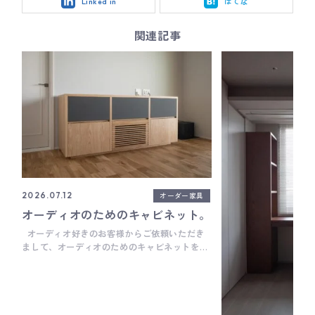
Linked in
はてな
関連記事
オーダー家具
2026.07.12
オーディオのためのキャビネット。
オーディオ好きのお客様からご依頼いただき
まして、オーディオのためのキャビネットを製
作しました。 上段3部屋は全てジャージークロ
ス貼りのパネル仕様で、中にそれぞれスピーカ
ーが設置されます。 ちなみにジャージークロス
ってブラック一色のイメージだったけど、調べ
てみたら他にもいろんな色があって、今回は少