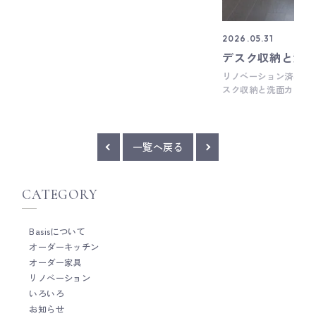
し落ち着いたダークグレー色を選定していま
す。 下段3部屋は全て水平収納扉仕様で、中に
アンプをはじめ、様々なAV機器を設置します。
2026.05.31
そういえばカップボードなどキッチンまわりの
デスク収納と洗
家具では、よく水平収納扉や垂直収納扉を使う
リノベーション済みの
ことが多いけど、オーディオまわりの家具では
スク収納と洗面カウン
手前に開くダウンステー扉が多く、水平収納扉
きました。 デスク収
は初めて使った気がします。 背面は複雑な配線
も難航したけど、普段
作業があるため、思い切って背板をなくしてオ
赤みのあるトーンに仕
ープンに。 壁付けなら気にならず、通気にもな
ープ色のトール収納の
るので意外とおすすめです。 廣田 __ Basis
一覧へ戻る
感じ。 天井にビルト
は、木工家具職人による細やかな手仕事を大切
テナンス用に、窓際の
にしたオーダーキッチンメーカーです。 キッチ
つくらず隙間を空けた
ン全体の雰囲気だけではなく、家具のように細
CATEGORY
ーンBOXとのバラン
かい部分までとことんこだわって作ることがと
す。 洗面カウンター
ても得意です。 オーダーキッチンをご検討の際
ター+ミラー収納の組
は、ぜひお気軽にご相談ください。 Basisのキ
Basisについて
をしっかり持たせた、
ッチンづくりについて Basisの製作事例につい
オーダーキッチン
天板と同じ素材に統一
て Basisのショールームについて
オーダー家具
てもよく効いてます。 廣田
家具職人による細やか
リノベーション
ーダーキッチンメーカ
いろいろ
雰囲気だけではなく、
お知らせ