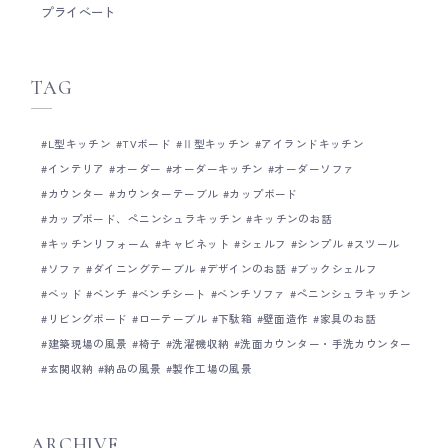
までとことんこだわっ
プライベート
です。 オーダーキッ
お気軽にご相談ください。 Basisのキ
くりについて Basisの
のショールームについ
TAG
L型キッチン
TVボード
Ⅱ型キッチン
アイランドキッチン
インテリア
オーダー
オーダーキッチン
オーダーソファ
カウンター
カウンターテーブル
カップボード
カップボード、ペニンシュラキッチン
キッチンのお話
キッチンリフォーム
キャビネット
シェルフ
シンプル
スツール
ソファ
ダイニングテーブル
デザインのお話
ブックシェルフ
ベッド
ベンチ
ベンチシート
ベンチソファ
ペニンシュラキッチン
リビングボード
ローテーブル
下駄箱
壁面造作
家具のお話
建築現場の風景
椅子
洗濯機収納
洗面カウンター・手洗カウンター
玄関収納
納品の風景
製作工場の風景
ARCHIVE