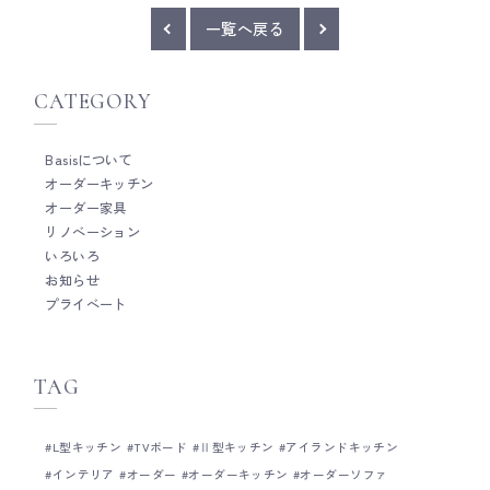
赤みのあるトーンに仕
ープンに。 壁付けなら気にならず、通気にもな
ープ色のトール収納の
るので意外とおすすめです。 廣田 __ Basis
一覧へ戻る
感じ。 天井にビルト
は、木工家具職人による細やかな手仕事を大切
テナンス用に、窓際の
にしたオーダーキッチンメーカーです。 キッチ
つくらず隙間を空けた
ン全体の雰囲気だけではなく、家具のように細
CATEGORY
ーンBOXとのバラン
かい部分までとことんこだわって作ることがと
す。 洗面カウンター
ても得意です。 オーダーキッチンをご検討の際
ター+ミラー収納の組
は、ぜひお気軽にご相談ください。 Basisのキ
Basisについて
をしっかり持たせた、
ッチンづくりについて Basisの製作事例につい
オーダーキッチン
天板と同じ素材に統一
て Basisのショールームについて
オーダー家具
てもよく効いてます。 廣田
家具職人による細やか
リノベーション
ーダーキッチンメーカ
いろいろ
雰囲気だけではなく、
お知らせ
までとことんこだわっ
プライベート
です。 オーダーキッ
お気軽にご相談ください。 Basisのキ
くりについて Basisの
のショールームについ
TAG
L型キッチン
TVボード
Ⅱ型キッチン
アイランドキッチン
インテリア
オーダー
オーダーキッチン
オーダーソファ