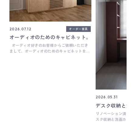
オーダー家具
2026.07.12
オーディオのためのキャビネット。
オーディオ好きのお客様からご依頼いただき
まして、オーディオのためのキャビネットを製
作しました。 上段3部屋は全てジャージークロ
ス貼りのパネル仕様で、中にそれぞれスピーカ
ーが設置されます。 ちなみにジャージークロス
ってブラック一色のイメージだったけど、調べ
てみたら他にもいろんな色があって、今回は少
し落ち着いたダークグレー色を選定していま
す。 下段3部屋は全て水平収納扉仕様で、中に
アンプをはじめ、様々なAV機器を設置します。
2026.05.31
そういえばカップボードなどキッチンまわりの
デスク収納と洗
家具では、よく水平収納扉や垂直収納扉を使う
リノベーション済みの
ことが多いけど、オーディオまわりの家具では
スク収納と洗面カウン
手前に開くダウンステー扉が多く、水平収納扉
きました。 デスク収
は初めて使った気がします。 背面は複雑な配線
も難航したけど、普段
作業があるため、思い切って背板をなくしてオ