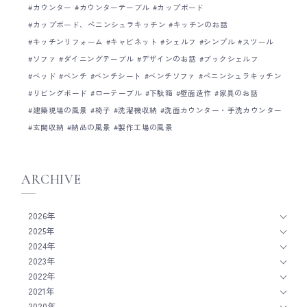
カウンター
カウンターテーブル
カップボード
カップボード、ペニンシュラキッチン
キッチンのお話
キッチンリフォーム
キャビネット
シェルフ
シンプル
スツール
ソファ
ダイニングテーブル
デザインのお話
ブックシェルフ
ベッド
ベンチ
ベンチシート
ベンチソファ
ペニンシュラキッチン
リビングボード
ローテーブル
下駄箱
壁面造作
家具のお話
建築現場の風景
椅子
洗濯機収納
洗面カウンター・手洗カウンター
玄関収納
納品の風景
製作工場の風景
ARCHIVE
2026年
2025年
2024年
2023年
2022年
2021年
2020年