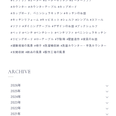
インテリア
オーダー
オーダーキッチン
オーダーソファ
カウンター
カウンターテーブル
カップボード
カップボード、ペニンシュラキッチン
キッチンのお話
キッチンリフォーム
キャビネット
シェルフ
シンプル
スツール
ソファ
ダイニングテーブル
デザインのお話
ブックシェルフ
ベッド
ベンチ
ベンチシート
ベンチソファ
ペニンシュラキッチン
リビングボード
ローテーブル
下駄箱
壁面造作
家具のお話
建築現場の風景
椅子
洗濯機収納
洗面カウンター・手洗カウンター
玄関収納
納品の風景
製作工場の風景
ARCHIVE
2026年
2025年
2024年
2023年
2022年
2021年