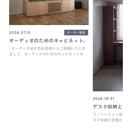
オーダー家具
2026.07.12
オーディオのためのキャビネット。
オーディオ好きのお客様からご依頼いただき
まして、オーディオのためのキャビネットを製
作しました。 上段3部屋は全てジャージークロ
ス貼りのパネル仕様で、中にそれぞれスピーカ
ーが設置されます。 ちなみにジャージークロス
ってブラック一色のイメージだったけど、調べ
てみたら他にもいろんな色があって、今回は少
し落ち着いたダークグレー色を選定していま
す。 下段3部屋は全て水平収納扉仕様で、中に
アンプをはじめ、様々なAV機器を設置します。
2026.05.31
そういえばカップボードなどキッチンまわりの
デスク収納と洗
家具では、よく水平収納扉や垂直収納扉を使う
リノベーション済みの
ことが多いけど、オーディオまわりの家具では
スク収納と洗面カウン
手前に開くダウンステー扉が多く、水平収納扉
きました。 デスク収
は初めて使った気がします。 背面は複雑な配線
も難航したけど、普段