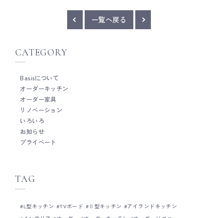
作業があるため、思い切って背板をなくしてオ
赤みのあるトーンに仕
ープンに。 壁付けなら気にならず、通気にもな
ープ色のトール収納の
るので意外とおすすめです。 廣田 __ Basis
一覧へ戻る
感じ。 天井にビルト
は、木工家具職人による細やかな手仕事を大切
テナンス用に、窓際の
にしたオーダーキッチンメーカーです。 キッチ
つくらず隙間を空けた
ン全体の雰囲気だけではなく、家具のように細
CATEGORY
ーンBOXとのバラン
かい部分までとことんこだわって作ることがと
す。 洗面カウンター
ても得意です。 オーダーキッチンをご検討の際
ター+ミラー収納の組
は、ぜひお気軽にご相談ください。 Basisのキ
Basisについて
をしっかり持たせた、
ッチンづくりについて Basisの製作事例につい
オーダーキッチン
天板と同じ素材に統一
て Basisのショールームについて
オーダー家具
てもよく効いてます。 廣田
家具職人による細やか
リノベーション
ーダーキッチンメーカ
いろいろ
雰囲気だけではなく、
お知らせ
までとことんこだわっ
プライベート
です。 オーダーキッ
お気軽にご相談ください。 Basisのキ
くりについて Basisの
のショールームについ
TAG
L型キッチン
TVボード
Ⅱ型キッチン
アイランドキッチン