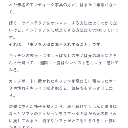
れた無名のアンティーク家具の方が、はるかに素敵だなっ
て。
ぼくにはインテリアをオシャレにする方法はよくわからな
いけど、インテリアを心地よくする方法なら1つ知っていま
す。
それは、「モノを大切にお手入れすること」です。
キッチンの天板上に出しっぱなしのモノは元の場所にきち
んと仕舞って、1週間に一度はシンクの中をキレイに磨いて
みる。
カップボードに置かれたキッチン家電たちに積もったホコ
リや汚れをキレイに拭き取ると、気持ちもすっきりした
り。
煩雑に並んだ椅子を整えたり、座り続けてしぼんだままに
なったソファのクッションを手でハタキながら元の膨らみ
に戻してみると、椅子やソファがとても生き生きした姿に
なるはずです。