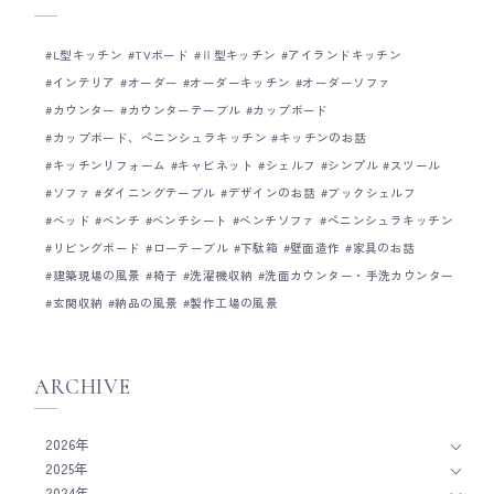
お家ならではな雰囲気がかたちづくられていく
なく、家具のように細
尊さ。 使い続けることで変化していく木の風
だわって作ることがと
L型キッチン
TVボード
Ⅱ型キッチン
アイランドキッチン
合い、一緒に歳を重ねていける木の仕上げ、 お
キッチンをご検討の際
すすめです。 高橋 ___ Basisは、木工家具職
ください。 Basisの
インテリア
オーダー
オーダーキッチン
オーダーソファ
人による細やかな手仕事を大切にしたオーダー
Basisの製作事例につい
カウンター
カウンターテーブル
カップボード
キッチンメーカーです。 キッチン全体の雰囲気
ムについて
カップボード、ペニンシュラキッチン
キッチンのお話
だけではなく、家具のように細かい部分までと
ことんこだわって作ることがとても得意です。
キッチンリフォーム
キャビネット
シェルフ
シンプル
スツール
オーダーキッチンをご検討の際は、ぜひお気軽
ソファ
ダイニングテーブル
デザインのお話
ブックシェルフ
にご相談ください。 Basisのキッチンづくりに
ベッド
ベンチ
ベンチシート
ベンチソファ
ペニンシュラキッチン
ついて Basisの製作事例について Basisのショ
ールームについて
リビングボード
ローテーブル
下駄箱
壁面造作
家具のお話
建築現場の風景
椅子
洗濯機収納
洗面カウンター・手洗カウンター
玄関収納
納品の風景
製作工場の風景
ARCHIVE
2026年
2025年
2024年