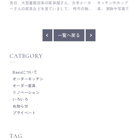
先日、大型量販店系の家具屋さん、大手メーカ
キッチンやカップボー
ーさんの家具などを見ていまして、 昨今の物価
具。 実物や写真でみ
上昇の影響もあるのか、メンテナンス性や価格
いますが、その佇まい
設定などを考えてでしょうか、 プリントの化粧
隠れています。 ベイ
合板を用いた家具が多い印象を受けました。
なディテールを大切に
Basisでもプリント化粧合板はもちろんご提案
ザインをしっかり形づ
一覧へ戻る
しています。 家の雰囲気に合わせて、バランス
家具の作り手。 出来
を考えて。 家具のサブスクも近ごろではよく耳
い、納品現場でサポー
にするようになりましたが、 個人的には家具
運び手。 そして、そ
CATEGORY
（キッチン）でも植物でも、お家の中にずっと
と組み立ててくれる取
大切に育てたいものが身近にあると、 日々の暮
りがたいことに腕利き
らしが少したのしく、愛おしくなる気がしま
ていただいていますか
Basisについて
す。 素材感のあるものはやはり、醸し出す雰
安心して現場に入らせ
囲気が違いますし、 大事にしたくなって、日々
ろん細心の注意を払い
オーダーキッチン
の少しの行動も案外変わったりします。 光にあ
ーム関係なく 床も壁
オーダー家具
たった時の雰囲気にも表情がある気がします。
際にはほぼありません
リノベーション
Basisの製作をお願いしている工場では突板を
調整などをして しっかり取付けつけていきま
いろいろ
内製できるので 木の表情にもこだわれますし、
す。 完成時だけ、ぱっと見が良ければOKなん
お知らせ
適正価格でご提案させていただけます。 決して
ていうことは決してありません。
プライベート
安価ではないかもしれませんが、 ずっと使うも
心してお使いいただけ
のと考えて、限定してみると、決して高価では
造も含め、どのポイン
ない気がします。 これはこの程度がちょうど
に。 高橋 ___ Basisは、木工家具職人による
良い、とか、今だけ短期で使えたらとか。 いろ
細やかな手仕事を大切
TAG
んなものを組みあわせながら、お家の色、その
メーカーです。 キッ