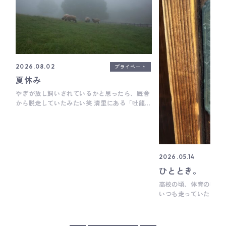
プライベート
2026.08.02
夏休み
やぎが放し飼いされているかと思ったら、厩舎
から脱走していたみたい笑 清里にある「吐龍の
滝」へ。 駐車場から片道10分程度のハイキング
コースで、すぐ根をあげがちな現代っ子を連れ
て行くにはちょうどいい距離。マイナスイオン
が溢れまくっていて、半袖でも肌寒いくらい。
急に天気が急変したと思ったら、あたり一面霧
2026.05.14
だらけ。ここまで濃霧に囲まれたのは人生で初
ひととき。
めてかも。 運転している後ろで子供が「天国の
入り口みたい。」ってつぶやいて、思わずハン
高校の頃、体育の時は
ドルを握り締めた笑 晴れてたら、きっと絶景ス
いつも走っていたもの
ポットだと思う笑 写真ではうまく伝わらないけ
したことがないなぁ、
ど、めっちゃ幻想的な世界でした。 ある意味晴
ました、相国寺。 庭を眺める時間はとても静か
天を狙うよりかなりレアな体験ができて、個人
で、風の音、葉のそよ