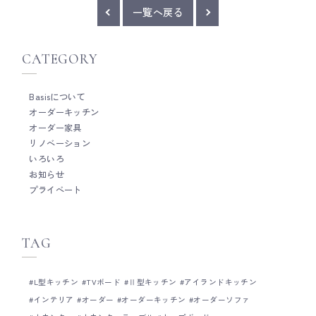
的にすごく良かった。 ぼくも選ぶならコーヒー
ない。 なんとも贅沢な
一覧へ戻る
牛乳派かも。 最終日は山梨に移動して白州にあ
れた美しい自然と、そ
るキャンプ施設「ベルガ」で川遊び。 白州の天
かな職人技にいつも感
然水で川遊びできるなんて、ほんと贅沢すぎ
ですが、ディテールが
る。 夕方に近づくと餌を求めてカエルがいっぱ
CATEGORY
すか、 繊細で、紋様
い！ ちょっと早めの夏休みで、父の住んでいる
そういったものに触れ
八ヶ岳へ。 今回あまり晴天に恵まれなかったけ
自分にとって本当に癒され
ど、普段見れない景色にたくさん出会えてすご
Basisについて
寺付近、御所も目と鼻
く良かった。 80歳になる父がひとまず元気で
オーダーキッチン
ク的に使える場所でも
やっているのを見て安心しつつ、車の運転がほ
オーダー家具
ルタも近くにあります
んとに心配で。 八ヶ岳で生活する以上、車の運
高野川が合流し、鴨川
リノベーション
転は必須だから、免許返納＝移住になる。 簡単
鳥の石があって、単純
いろいろ
な話ではないのは十分承知しているけど、取り
水の流れの中を気をつ
お知らせ
返しがつかないのことが起こる可能性も考えな
リングで楽しくなりま
プライベート
いといけない。 ここ数年ずっと話してきて、最
が良いといいますか、
近いくつか出来事があったことも影響してか、
光客でごった返すこと
ようやく父も移住に理解を示してくれた。 次は
ア、 もともとの京都
移住先探し。 都内近郊のホームに入って貰える
るので、お散歩におすすめで
TAG
のが一番安心だけど、ホームに入った瞬間、急
Basisは、木工家具
に元気がなくなるという話もよく耳にする。 い
を大切にしたオーダー
まだに学生時代の友人たちと月一で麻雀するぐ
キッチン全体の雰囲気
L型キッチン
TVボード
Ⅱ型キッチン
アイランドキッチン
らい元気な父が、急に衰え始めるかもしれない
うに細かい部分までと
と思うと、なかなか難しい問題だなぁと思う。
インテリア
オーダー
オーダーキッチン
オーダーソファ
とがとても得意です。
いずれにせよ、近いうちに兄弟会議しながらベ