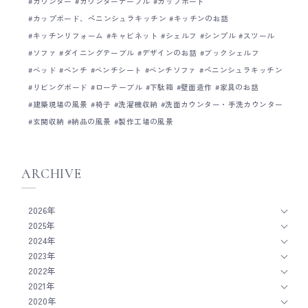
討の際は、ぜひお気軽
カウンター
カウンターテーブル
カップボード
ストな方法を探っていければいいなって思う。
Basisのキッチンづくり
カップボード、ペニンシュラキッチン
キッチンのお話
廣田
事例について Basis
キッチンリフォーム
キャビネット
シェルフ
シンプル
スツール
ソファ
ダイニングテーブル
デザインのお話
ブックシェルフ
ベッド
ベンチ
ベンチシート
ベンチソファ
ペニンシュラキッチン
リビングボード
ローテーブル
下駄箱
壁面造作
家具のお話
建築現場の風景
椅子
洗濯機収納
洗面カウンター・手洗カウンター
玄関収納
納品の風景
製作工場の風景
ARCHIVE
2026年
2025年
2024年
2023年
2022年
2021年
2020年