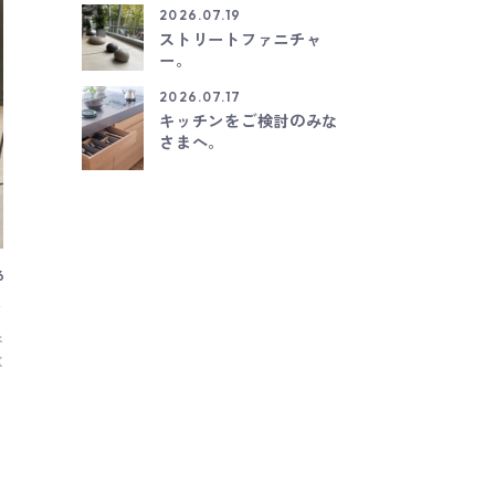
2026.07.19
ストリートファニチャ
ー。
2026.07.17
キッチンをご検討のみな
さまへ。
.07.19
2026.07.09
いろいろ
トリートファニチャー。
スーパースタ
サッカーワールドカ
K"のストリートファニチャーたち。 室内用の家具と異な
に！ 大きな大会の
真夏の炎天下の日差しや台風の大雨にもさらされ、また
技術的なことは素人
なこどもからお年寄りまでいろいろな人がいろいろな使
ュラルなライフスタ
をするため、ストリートファニチャーは何よりもまず耐
ノルウェーのハーラ
れます。 そのうえで、つくり手は常に新しい素
して、市場へいって
組み合わせや斬新なカタチの追求をされていて、ストリ
う。 一体どんなキ
ファニチャーを見るたびに、いつもたくさんの刺激をい
てみました。 きっ