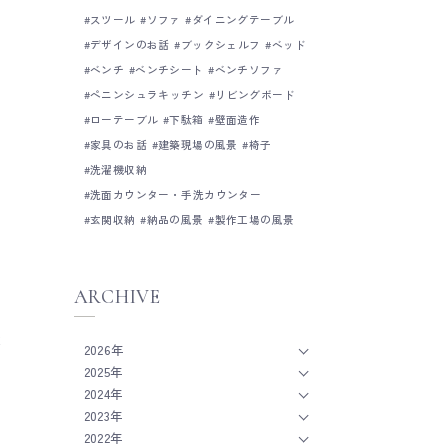
スツール
ソファ
ダイニングテーブル
デザインのお話
ブックシェルフ
ベッド
ベンチ
ベンチシート
ベンチソファ
ペニンシュラキッチン
リビングボード
ローテーブル
下駄箱
壁面造作
家具のお話
建築現場の風景
椅子
洗濯機収納
洗面カウンター・手洗カウンター
玄関収納
納品の風景
製作工場の風景
、
ARCHIVE
な
2026年
2025年
2024年
2023年
2022年