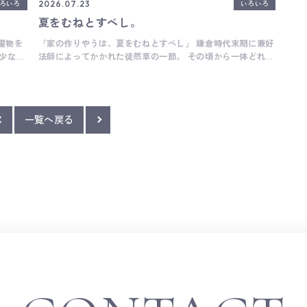
2026.07.23
ろいろ
いろいろ
ただきます。 
夏をむねとすべし。
な手
チン
濯物を
「家の作りやうは、夏をむねとすべし」 鎌倉時代末期に兼好
でと
少ない
法師によってかかれた徒然草の一節。 その頃から一体どれほ
キッ
を軽減さ
ど暑くなったのでしょうか・・・ こうも暑いとお家で氷を使
Ba
で、室内
う頻度が増えたり、 冷やしたい・冷凍しておきたい食品も増
Ba
外へ逃す
えてくるのではないでしょうか。 海外のビルトイン冷凍庫・
排湿管を
冷蔵庫なら給水接続が水道直結型の商品も多く タンクへの給
一覧へ戻る
クト開
水が不要なので清潔な氷を自動でつくれて、 いざという時に
氷がない...ということになりにくいですが 機器の費用や給排
。 現
水接続工事が必要になりますので どこにどこまでコストをか
けるか悩ましいところでもあります。 オーダーキッチンなら
しがで
市販のミニ冷凍庫を入れるスペースもプランできますので、
カスタマ
動線含め、理想の形に近づけることができるように思いま
 どこへ
す。 また暑さと比例して困る生ゴミの処理問題。 生ゴミ対策
。 高橋
に家庭用生ゴミ乾燥機はいろいろと発売されていますが シン
クと一体化になっているとやっぱり便利！ 匂い対策にもゴミ
量軽減にもおすすめの商品はこちら。 年々暑い日が増える
昨今、 リフォームや新築をご計画の際はぜひご一考いただき
たい内容です。 高橋 __ Basisは、木工家具職人による細や
かな手仕事を大切にしたオーダーキッチンメーカーです。 キ
ッチン全体の雰囲気だけではなく、家具のように細かい部分
までとことんこだわって作ることがとても得意です。 オーダ