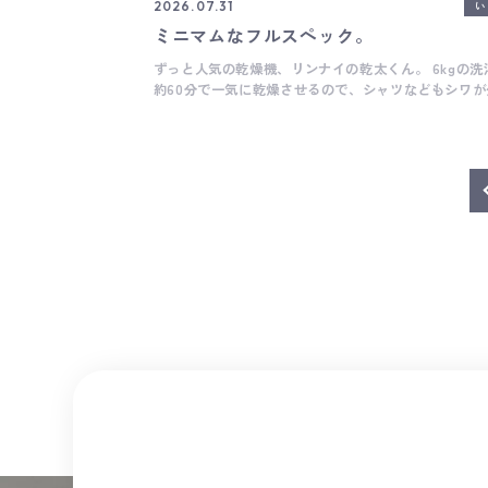
2026.07.31
い
ミニマムなフルスペック。
ずっと人気の乾燥機、リンナイの乾太くん。 6kgの洗
約60分で一気に乾燥させるので、シャツなどもシワが
仕上がりで タオルもふんわりするので、家事の負担
せてくれる優れもの。 乾太くんはガスを使いますの
設置の場合、 ガス配管、電気配線、湿気や熱気を屋
排湿管の設置が必要になるので 下の写真のように、
天井裏を通してダクトを通す経路があるか、壁裏にダ
口を設けられるかなど、 マンションリフォームなどでは設置
条件に合わず設置できないことも多い商品ではあります
在、新築のお家で乾太くんを取り入れつつ、 ミニマムな空間
にいかに無駄がなく、家具機能の中に洗濯物の一時干
きるか、と検討しています。 オーダーだからこその
イズ、作りこみすぎではなく、ちょうど良い着地点。
着地するのか、とても楽しみな検討がはじまりました