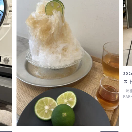
2026
ス
渋谷の旧宮下公園跡地にできた"RAYARD MIYASHITA
PAR
り、
小さ
い方
久性が求めら
材の
ート