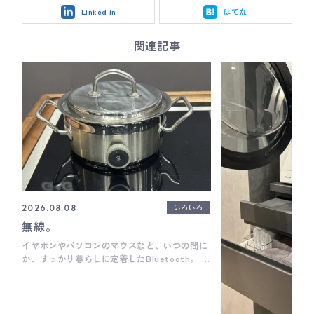
Linked in
はてな
関連記事
いろいろ
2026.08.08
無線。
イヤホンやパソコンのマウスなど、いつの間に
か、すっかり暮らしに定着したBluetooth。 ブ
ルートゥース＝機械と機械を直接無線通信で繋
ぐというもの。 その仕組みがキッチン機器にも
浸透しています。 先日、リフォーム産業フェ
アにお邪魔してきまして そちらでドイツの高級