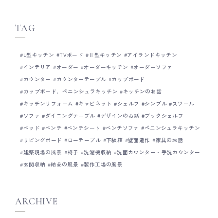
ッチンづくりについて Basisの製作事例につい
て Basisのショールームについて
TAG
L型キッチン
TVボード
Ⅱ型キッチン
アイランドキッチン
インテリア
オーダー
オーダーキッチン
オーダーソファ
カウンター
カウンターテーブル
カップボード
カップボード、ペニンシュラキッチン
キッチンのお話
キッチンリフォーム
キャビネット
シェルフ
シンプル
スツール
ソファ
ダイニングテーブル
デザインのお話
ブックシェルフ
ベッド
ベンチ
ベンチシート
ベンチソファ
ペニンシュラキッチン
リビングボード
ローテーブル
下駄箱
壁面造作
家具のお話
建築現場の風景
椅子
洗濯機収納
洗面カウンター・手洗カウンター
玄関収納
納品の風景
製作工場の風景
ARCHIVE