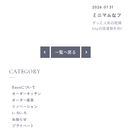
ビルトインキッチン機器メーカー、
2026.07.31
Gaggenau(ガゲナウ)の方とお話ししている時
ミニマムなフル
にご紹介いただいたのがこちら。 ステンレス
のお鍋に取り付けられる温度センサーです。 IH
ずっと人気の乾燥機、
クッキングヒーター本体とお鍋に取り付けた温
6kgの洗濯物を約60
度センサー(お鍋の側面中央にある丸いもの)が
で、シャツなどもシワ
Bluetoothによって繋がっていて、一定の温度
ルもふんわりするので
に保ってお鍋の中のものをコトコト煮込めると
てくれる優れもの。 
いうもの。 その仕組みにも驚きですが、オー
ので、室内設置の場合
一覧へ戻る
ブンのミートセンサーしかり、 温度管理を徹底
湿気や熱気を屋外へ逃
して、美食を追求される方ってプロの方でも、
なるので 下の写真の
一般の方でもいらっしゃっる。 料理は毎日して
通してダクトを通す経
CATEGORY
いるものの、そこまで繊細な料理をしたことが
ト開口を設けられるかなど、 マンシ
ないので(できないとも言う・・・）、 そうい
ームなどでは設置条件
った本格的な料理をされる方への羨望と感嘆を
とも多い商品ではあります。 現在、
Basisについて
感じながら。 キッチン機器も時代とともに少し
で乾太くんを取り入れつつ、 ミニマ
オーダーキッチン
ずつ変化しているようです。 高橋 __ Basis
いかに無駄がなく、家
は、木工家具職人による細やかな手仕事を大切
オーダー家具
時干しができるか、と
にしたオーダーキッチンメーカーです。 キッチ
ーだからこそのカスタ
リノベーション
ン全体の雰囲気だけではなく、家具のように細
はなく、ちょうど良い
いろいろ
かい部分までとことんこだわって作ることがと
のか、とても楽しみな
お知らせ
ても得意です。 オーダーキッチンをご検討の際
高橋
プライベート
は、ぜひお気軽にご相談ください。 Basisのキ