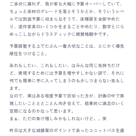
ご多分に漏れず、我が家も大幅に予算オーバーしていて、
ちょっと床材のグレードを落とそうかとか、そういうレベ
ルでは到底予算に収まらなそうで、床暖房を全部やめた
り、造作家具のいくつかをまるごとやめたり、数字とにら
めっこしながらドラスティックに絶賛格闘中です。
予算調整する上でたぶん一番大切なことは、とにかく優先
順位をつけること。
あれもしたい、これもしたい、はみんな同じ気持ちだけ
ど、実現するためには予算を増やすしかない訳で、それに
何でも簡単に手に入ってしまうのも少しつまらない気もし
ます。
なので、実はある程度予算で区切った方が、計画の中で実
現したいことととことん向き合えて、結果的に満足のいく
空間になるのかなって思います。
まぁ、ただの負け惜しみかもしれないけど。。笑
昨日は大きな減額案のポイントであったユニットバスを選