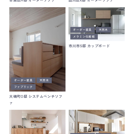
オーダー家具
天然木
メラミン化粧板
市川市S邸 カップボード
オーダー家具
天然木
ファブリック
大磯町O邸 システムベンチソフ
ァ