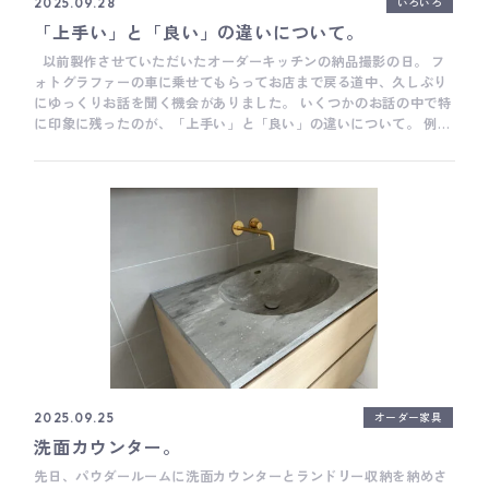
いろいろ
2025.09.28
「上手い」と「良い」の違いについて。
以前製作させていただいたオーダーキッチンの納品撮影の日。 フ
ォトグラファーの車に乗せてもらってお店まで戻る道中、久しぶり
にゆっくりお話を聞く機会がありました。 いくつかのお話の中で特
に印象に残ったのが、「上手い」と「良い」の違いについて。 例え
ば、写真の場合、技術的に素晴らしい、いわゆる「上手い」写真は
たくさんあって、また練習すればある程度のレベルまでは誰にでも
撮ることはできるかもしれないけど、その写真が「良い」写真かと
いうと、必ずしもイコールではない。 反対に、カメラの使い方もよ
く分かっていない子供が何気なく撮った写真が、とても「良い」写
真になることも多々あるみたいで、そのあたりの感覚は、写真以外
の世界でもきっとあるんじゃないか、とのお話でした。 なお、良い
写真は見た瞬間、心が揺れ動くものだそうです。 なんだか、すごく
わかる気がします。 技術的に難しい加工がたくさん施された「上手
さ」はもちろん大切ですが、それだけだとあまり心は揺れ動かない
かもしれません。 見た瞬間、心が揺れ動くキッチンや家具。 テー
マが壮大すぎてまだ輪郭すら掴めていないけど、長い時間をかけて
目指していくには、とても本質的なテーマだと思います。 廣田
___ Basisは、木工家具職人による細やかな手仕事を大切にしたオ
オーダー家具
2025.09.25
ーダーキッチンメーカーです。 キッチン全体の雰囲気だけではな
洗面カウンター。
く、家具のように細かい部分までとことんこだわって作ることがと
ても得意です。 オーダーキッチンをご検討の際は、ぜひお気軽にご
先日、パウダールームに洗面カウンターとランドリー収納を納めさ