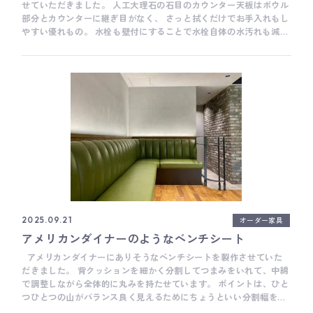
相談ください。 Basisのキッチンづくりについて Basisの製作事例
せていただきました。 人工大理石の石目のカウンター天板はボウル
について Basisのショールームについて
部分とカウンターに継ぎ目がなく、 さっと拭くだけでお手入れもし
やすい優れもの。 水栓も壁付にすることで水栓自体の水汚れも減ら
せて、 見た目もホテルライクな？すっきりとした印象になります。
ミラー前の照明は奥様がお化粧がしやすい白っぽい光の昼白色を
（画像は点灯していません）、 普段使われる部分の間接照明は電球
色を。 オーダー家具だと、照明の色もお好みに合わせてカスタマイ
ズしていただけます。 吊戸棚の収納扉はインセット(枠の内側に扉
を取付)にすることで 端正な表情といいますか、カジュアルすぎな
い上品な空間になったかと思います。 扉と枠の隙間も全体の印象に
関わってくる大切なポイント、 精度の高い家具を作ってくださる工
場、職人さんのおかげで実現できるかたちです。 こちらのパウダー
ルームの上には大きなトップライトがあり、 日中は明るく、爽やか
な空間、夜は間接照明で落ちついた印象に。 お納めした家具がご家
族の毎日の、しっかりとした黒子になれますように。 高橋 ___
Basisは、木工家具職人による細やかな手仕事を大切にしたオーダ
ーキッチンメーカーです。 キッチン全体の雰囲気だけではなく、家
オーダー家具
2025.09.21
具のように細かい部分までとことんこだわって作ることがとても得
アメリカンダイナーのようなベンチシート
意です。 オーダーキッチンをご検討の際は、ぜひお気軽にご相談く
ださい。 Basisのキッチンづくりについて Basisの製作事例につい
アメリカンダイナーにありそうなベンチシートを製作させていた
て Basisのショールームについて
だきました。 背クッションを細かく分割してつまみをいれて、中綿
で調整しながら全体的に丸みを持たせています。 ポイントは、ひと
つひとつの山がバランス良く見えるためにちょうといい分割幅を設
定すること、そして山のふくらみ加減。 分割数が多いとちょっとう