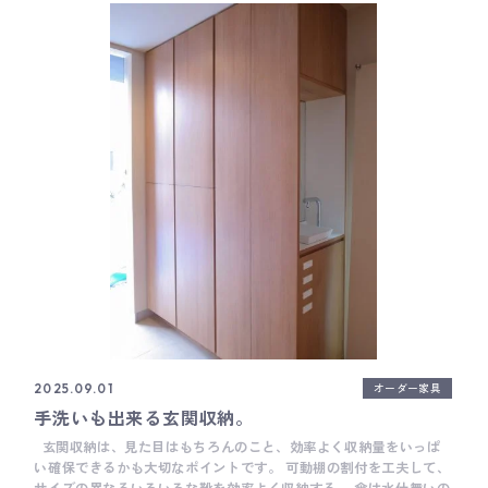
方もいます。 また、電磁弁が故障する場合もあったり、電池交換が
必要だったり。 水量や温度調整は手動調整だったり、予期せぬ時に
触れて吐水されたり、 ペットに反応してしまったり。 解凍時にほ
んの少しだけ流水しつづけるというのも地味に難しかったりと。 便
利だからこそのデメリットもあります。 そのうち慣れると思われる
方と、やっぱり合わないと思われる方と、それぞれ。 レンジフード
の場合は水栓ほどではないですが、 直前で使った機能で連動するの
で、結局のところ、ボタンで調整したりします。 器具選びをされ
るには、やはり百聞は一見にしかず。 悩まれたら、ショールームで
体験されることをおすすめします。 また、海外水栓は国内水栓に比
べるとサイズが大きめのものも多いので 使い勝手は是非お試しいた
だきたいです。 高橋 ___ Basisは、木工家具職人による細やかな手
仕事を大切にしたオーダーキッチンメーカーです。 キッチン全体の
雰囲気だけではなく、家具のように細かい部分までとことんこだわ
って作ることがとても得意です。 オーダーキッチンをご検討の際
は、ぜひお気軽にご相談ください。 Basisのキッチンづくりについ
て Basisの製作事例について Basisのショールームについて
オーダー家具
2025.09.01
手洗いも出来る玄関収納。
玄関収納は、見た目はもちろんのこと、効率よく収納量をいっぱ
い確保できるかも大切なポイントです。 可動棚の割付を工夫して、