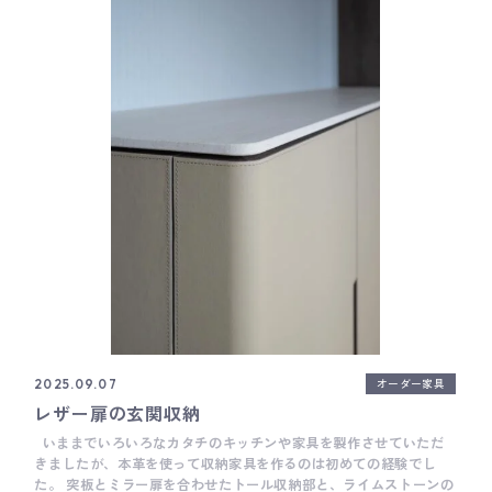
気持ちがしました。 話下手ですが、打合せの中で少しでもお伝えし
ながら、 使い方にとっての、よりよいものをお選びいただけたらな
ぁと思います。 高橋 ___ Basisは、木工家具職人による細やかな手
仕事を大切にしたオーダーキッチンメーカーです。 キッチン全体の
雰囲気だけではなく、家具のように細かい部分までとことんこだわ
って作ることがとても得意です。 オーダーキッチンをご検討の際
は、ぜひお気軽にご相談ください。 Basisのキッチンづくりについ
て Basisの製作事例について Basisのショールームについて
オーダー家具
2025.09.07
レザー扉の玄関収納
いままでいろいろなカタチのキッチンや家具を製作させていただ
きましたが、本革を使って収納家具を作るのは初めての経験でし
た。 突板とミラー扉を合わせたトール収納部と、ライムストーンの