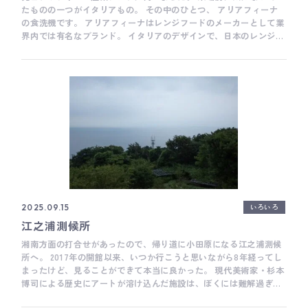
たものの一つがイタリアもの。 その中のひとつ、 アリアフィーナ
の食洗機です。 アリアフィーナはレンジフードのメーカーとして業
界内では有名なブランド。 イタリアのデザインで、日本のレンジフ
ードのトップシェアをほこる富士工業が アリアフィーナ（エリカ
社）から技術を受け継いで、今では国産でつくられています。 デザ
インだけでなく、メンテナンス体制でも安心で、頻繁にご提案させ
ていただくブランドです。 そのアリアフィーナから少し前に食洗機
が登場しました。 スイスのハイエンドブランドとして有名な V-
Zug（ヴィー・ツーク）の機能を使っているそうです。 担当の方の
ご案内では 他社メーカーとの違いは特許技術により水滴の乾燥痕が
のこらない、水滴がとにかく残らないということ。 海外の食洗機は
エコな余熱乾燥なので、どうしても水滴が残りやすかったりします
が、 乾燥具合に自信があるようです。 価格は決してリーズナブル
ではありませんが、ワイングラスやガラス食器を多用される方には
うってつけの機種かもしれません。 そして、キッチンのカウンター
高さが低いと海外製の食洗機は設置ができないのですが、 この食洗
いろいろ
2025.09.15
機は日本のキッチンにも収まりやすいサイズで786mm〜831mmまで
江之浦測候所
調整が可能だそう。 調整板を使えば、867mmまで延長も可能で
湘南方面の打合せがあったので、帰り道に小田原になる江之浦測候
す。 そのほか、扉の左上側にLEDが内蔵してあり、仕上がり状況に
所へ。 2017年の開館以来、いつか行こうと思いながら8年経ってし
合わせて、点灯の色が変わるそう。 あまり主張せず、少し光るデザ
まったけど、見ることができて本当に良かった。 現代美術家・杉本
インです。 海外メーカーの食洗機、ガゲナウやミーレ、ボッシュ、
博司による歴史にアートが溶け込んだ施設は、ぼくには難解過ぎて
アスコなどがありますが AEG社、エレクトロラクス社が日本から撤
理解しながら体験するのは早々に断念し、頭の中を空っぽにして、
退してしまい残念に思っていたので 新たな選択肢が増えて良かった