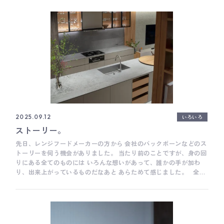
できるだけ子供のようにただ感じるまま鑑賞しようと心がけてみた
と思います。 各社の違いを知ることで、お客様にあったご提案をで
けど、以外と難しいことがよくわかりました。 また、もう少し歳を
きればと思います。 そのほか、イタリアのsmeg社からも続々とキ
重ねてから再訪したいな。 廣田
ッチン機器の販売が日本でも始まっています。 また少しずつ、ご紹
介できればと思います。 余談でしかないですが、テレビでイタリア
のビールのCMをよく見かけるので、 それも相まってなんだかイタ
リアが熱い気がします。ビールは気軽に手に入れられそう笑 高橋
___ Basisは、木工家具職人による細やかな手仕事を大切にしたオ
ーダーキッチンメーカーです。 キッチン全体の雰囲気だけではな
く、家具のように細かい部分までとことんこだわって作ることがと
ても得意です。 オーダーキッチンをご検討の際は、ぜひお気軽にご
相談ください。 Basisのキッチンづくりについて Basisの製作事例
について Basisのショールームについて
いろいろ
2025.09.12
ストーリー。
先日、レンジフードメーカーの方から 会社のバックボーンなどのス
トーリーを伺う機会がありました。 当たり前のことですが、身の回
りにある全てのものには いろんな想いがあって、誰かの手が加わ
り、出来上がっているものだなあと あらためて感じました。 全て
のものの成り立ちを知る必要はないですし、 作り手側の気持ちの押
し売りも決して違うと思いますが、 自分で選べるものを作る場合、
ちょっとしたストーリーや作り手の想いを知る機会があると、 より
愛着が生まれて、おのずと、そのものを大切にする行動になると言
いますか、 日々の何気ない暮らしが、より優しく豊かになるような