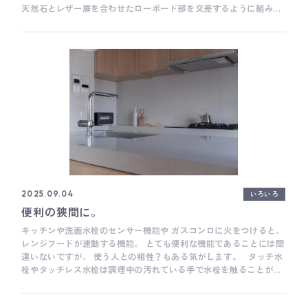
天然石とレザー扉を合わせたローボード部を交差するように組み合
わせた玄関収納です。 基本的にレザー貼りは木工職人ではなく、椅
子張り職人が担当します。 木工場で表面の仕上げ以外の部分を製作
したあと、ソファ工場に移動してレザー貼りをします。 その後、現
地にて本体部分と扉部分を組み合わせて完成です。 なお、レザーの
貼り方にはいろいろな方法があって、今回みたいにレザーの小口を
見せる方法もあれば、薄いベニヤなどに巻き込んで小口を隠す方法
もあったり。 また、本革には大きく分けて素材本来の質感を活かし
たヌメ革と、メンテナンス性を考慮したクロム革の2種類があって、
それぞれ厚みのバリエーションがあるため、使うレザーによって製
作方法を選ぶ、もしくは製作方法に合わせたレザーを選ぶ必要があ
ります。 はじめての経験ということもあって、缶コーヒーと缶ビー
ルを授業料代わりに、何度もソファ職人のもとに足を運びながら、
たくさんのことを学ぶことができました。 キッチンのような水回り
は難しいですが、TVボードなど比較的メンテナンスフリーな製品を
いろいろ
2025.09.04
とことんこだわってつくりたい時など、レザー扉とてもおすすめで
便利の狭間に。
す。 廣田 ___ Basisは、木工家具職人による細やかな手仕事を大切
にしたオーダーキッチンメーカーです。 キッチン全体の雰囲気だけ
キッチンや洗面水栓のセンサー機能や ガスコンロに火をつけると、
ではなく、家具のように細かい部分までとことんこだわって作るこ
レンジフードが連動する機能。 とても便利な機能であることには間
とがとても得意です。 オーダーキッチンをご検討の際は、ぜひお気
違いないですが、 使う人との相性？もある気がします。 タッチ水
軽にご相談ください。 Basisのキッチンづくりについて Basisの製
栓やタッチレス水栓は調理中の汚れている手で水栓を触ることがな
作事例について Basisのショールームについて
いので 衛生的ですし、水栓のお手入れも楽になる反面、 センサー
なので、自分にあったテンポで水が出ないことにストレスを感じる