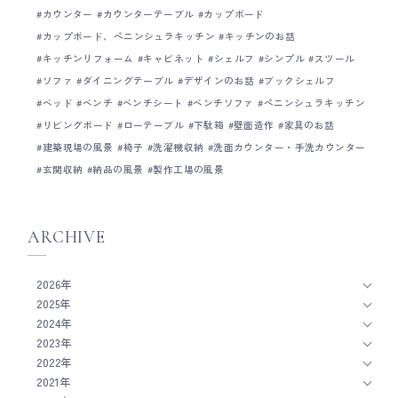
カウンター
カウンターテーブル
カップボード
カップボード、ペニンシュラキッチン
キッチンのお話
キッチンリフォーム
キャビネット
シェルフ
シンプル
スツール
ソファ
ダイニングテーブル
デザインのお話
ブックシェルフ
ベッド
ベンチ
ベンチシート
ベンチソファ
ペニンシュラキッチン
リビングボード
ローテーブル
下駄箱
壁面造作
家具のお話
建築現場の風景
椅子
洗濯機収納
洗面カウンター・手洗カウンター
玄関収納
納品の風景
製作工場の風景
ARCHIVE
2026年
2025年
2024年
2023年
2022年
2021年