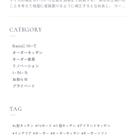
サイズの異なるいろいろな靴を効率よく収納する。 傘は水仕舞いの
ことを考えて地面に直接置けるように細工するとなお良し。 コート
掛けの扉は裏面にミラーをつけて姿見に。 今回はさらに、手洗いボ
ウルも付けました。 単独で手洗いカウンターを設置できればベスト
ですが、マンションをはじめ、スペース的に難しい場合は今回みた
いに玄関収納に手洗いボウルを設置するのも、一つのアイデアで
CATEGORY
す。 廣田 ___ Basisは、木工家具職人による細やかな手仕事を大切
にしたオーダーキッチンメーカーです。 キッチン全体の雰囲気だけ
Basisについて
ではなく、家具のように細かい部分までとことんこだわって作るこ
とがとても得意です。 オーダーキッチンをご検討の際は、ぜひお気
オーダーキッチン
軽にご相談ください。 Basisのキッチンづくりについて Basisの製
オーダー家具
作事例について Basisのショールームについて
リノベーション
いろいろ
お知らせ
プライベート
TAG
L型キッチン
TVボード
Ⅱ型キッチン
アイランドキッチン
インテリア
オーダー
オーダーキッチン
オーダーソファ