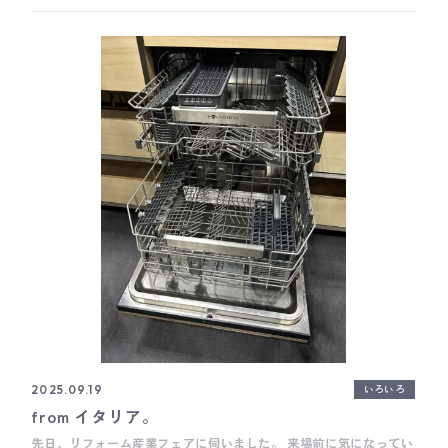
るさく見えるし、少ないとあんまり雰囲気がでてきません。 山の膨
らみが少ないと貧相に見えるけど、大きすぎてもなんとなくアンバ
ランスな雰囲気になってしまいます。 ソファや椅子のような生地貼
り製品は図面だけで意図するイメージを伝えるのがとても難しく、
つくり手の感覚に委ねられる部分が大きいので、座り心地も含めて
いつもイメージ通りに仕上げていただけることに本当に感謝です。
廣田 ___ Basisは、木工家具職人による細やかな手仕事を大切にし
たオーダーキッチンメーカーです。 キッチン全体の雰囲気だけでは
なく、家具のように細かい部分までとことんこだわって作ることが
とても得意です。 オーダーキッチンをご検討の際は、ぜひお気軽に
ご相談ください。 Basisのキッチンづくりについて Basisの製作事
例について Basisのショールームについて
いろいろ
2025.09.19
from イタリア。
先日、リフォーム産業フェアに伺いました。 来場前に気になってい